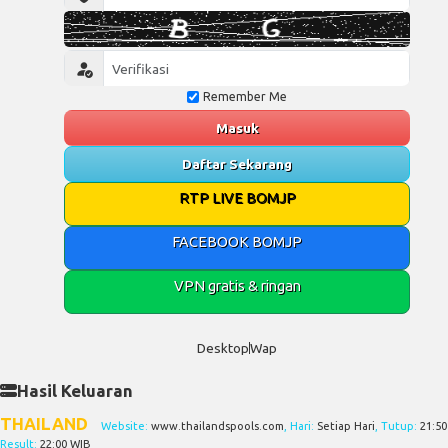
Remember Me
Masuk
Daftar Sekarang
RTP LIVE BOMJP
FACEBOOK BOMJP
VPN gratis & ringan
Desktop
Wap
Hasil Keluaran
THAILAND
Website:
www.thailandspools.com
, Hari:
Setiap Hari
, Tutup:
21:5
Result:
22:00 WIB