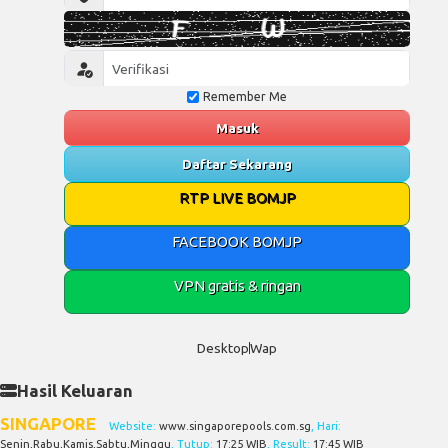
Remember Me
Masuk
Daftar Sekarang
RTP LIVE BOMJP
FACEBOOK BOMJP
VPN gratis & ringan
Desktop
Wap
Hasil Keluaran
SINGAPORE
Website:
www.singaporepools.com.sg
, Hari:
Senin,Rabu,Kamis,Sabtu,Minggu
, Tutup:
17:25 WIB
, Result:
17:45 WIB