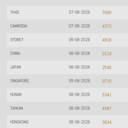
TH4D
07-08-2026
7690
CAMBODIA
07-08-2026
4372
SYDNEY
06-08-2026
4816
CHINA
06-08-2026
0119
JAPAN
06-08-2026
2546
SINGAPORE
05-08-2026
0715
HUNAN
06-08-2026
5341
TAIWAN
06-08-2026
4587
HONGKONG
06-08-2026
3634