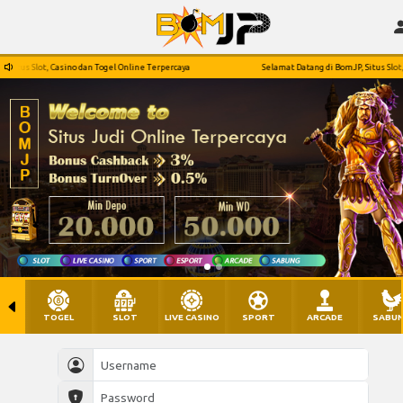
tus Slot, Casino dan Togel Online Terpercaya
Selamat Datang di BomJP, Situs Slot, Ca
TOGEL
SLOT
LIVE CASINO
SPORT
ARCADE
SABU