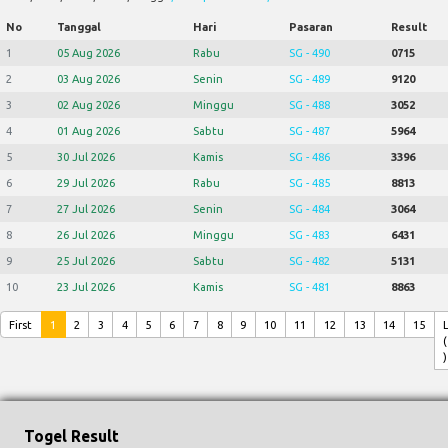
No
Tanggal
Hari
Pasaran
Result
1
05 Aug 2026
Rabu
SG - 490
0715
2
03 Aug 2026
Senin
SG - 489
9120
3
02 Aug 2026
Minggu
SG - 488
3052
4
01 Aug 2026
Sabtu
SG - 487
5964
5
30 Jul 2026
Kamis
SG - 486
3396
6
29 Jul 2026
Rabu
SG - 485
8813
7
27 Jul 2026
Senin
SG - 484
3064
8
26 Jul 2026
Minggu
SG - 483
6431
9
25 Jul 2026
Sabtu
SG - 482
5131
10
23 Jul 2026
Kamis
SG - 481
8863
First
1
2
3
4
5
6
7
8
9
10
11
12
13
14
15
(
)
Togel Result