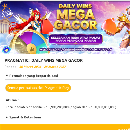
PRAGMATIC : DAILY WINS MEGA GACOR
Periode :
30 Maret 2026 - 28 Maret 2027
Permainan yang berpartisipasi
Semua permainan slot Pragmatic Play
Aturan :
Total hadiah Slot senilai Rp 5,983,200,000 (bagian dari Rp 88,000,000,000).
Syarat & Ketentuan