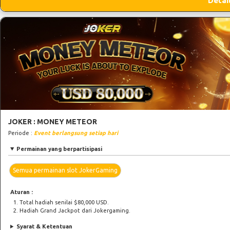
Detai
JOKER : MONEY METEOR
Periode :
Event berlangsung setiap hari
Permainan yang berpartisipasi
Semua permainan slot JokerGaming
Aturan :
Total hadiah senilai $80,000 USD.
Hadiah Grand Jackpot dari Jokergaming.
Syarat & Ketentuan