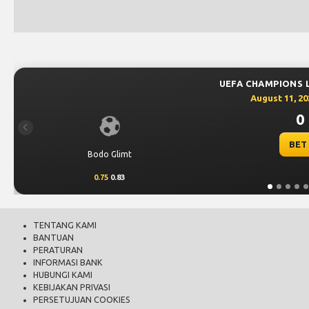
UEFA CHAMPIONS 
August 11, 20
0 
Previous
BET
Bodo Glimt
0.75
0.83
TENTANG KAMI
BANTUAN
PERATURAN
INFORMASI BANK
HUBUNGI KAMI
KEBIJAKAN PRIVASI
PERSETUJUAN COOKIES