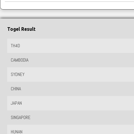
Togel Result
TH4D
CAMBODIA
SYDNEY
CHINA
JAPAN
SINGAPORE
HUNAN