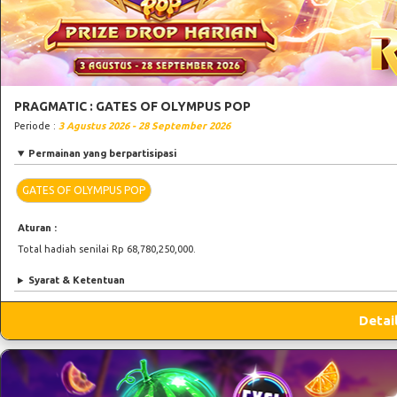
PRAGMATIC : GATES OF OLYMPUS POP
Periode :
3 Agustus 2026 - 28 September 2026
Permainan yang berpartisipasi
GATES OF OLYMPUS POP
Aturan :
Total hadiah senilai Rp 68,780,250,000.
Syarat & Ketentuan
Detai