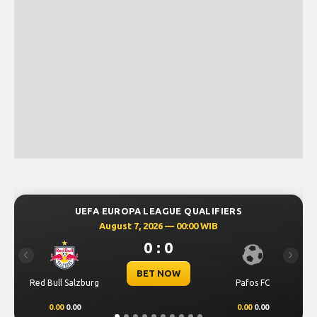
ALIFIERS
UEFA EUROPA LEAGUE QUALIFI
0 WIB
August 7, 2026 — 02:00 WIB
0 : 0
Previous
Next
BET NOW
Pafos FC
Benfica
Hea
0.00
0.00
2.5
0.82