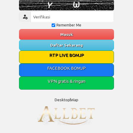
Remember Me
Masuk
Daftar Sekarang
RTP LIVE BOMJP
FACEBOOK BOMJP
VPN gratis & ringan
Desktop
Wap