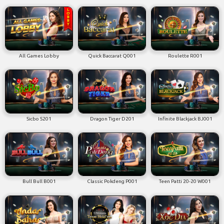
All Games Lobby
Quick Baccarat Q001
Roulette R001
Sicbo S201
Dragon Tiger D201
Infinite Blackjack BJ001
Bull Bull B001
Classic Pokdeng P001
Teen Patti 20-20 W001