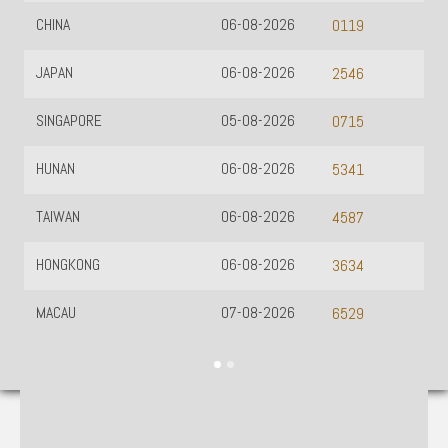
CHINA
06-08-2026
0119
JAPAN
06-08-2026
2546
SINGAPORE
05-08-2026
0715
HUNAN
06-08-2026
5341
TAIWAN
06-08-2026
4587
HONGKONG
06-08-2026
3634
MACAU
07-08-2026
6529